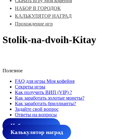
Скачать игру Моя кофейня
НАБОР В ГОРОДОК
КАЛЬКУЛЯТОР НАГРАД
Прохождение игр
Stolik-na-dvoih-Kitay
Полезное
FAQ для игры Моя кофейня
Секреты игры
Как получить ВИП (VIP) ?
Как заработать золотые монеты?
Как заработать бриллианты?
Задайте свой вопрос
Ответы на вопросы
Набор в городок
Калькулятор наград