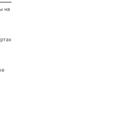
ы на
артах
же