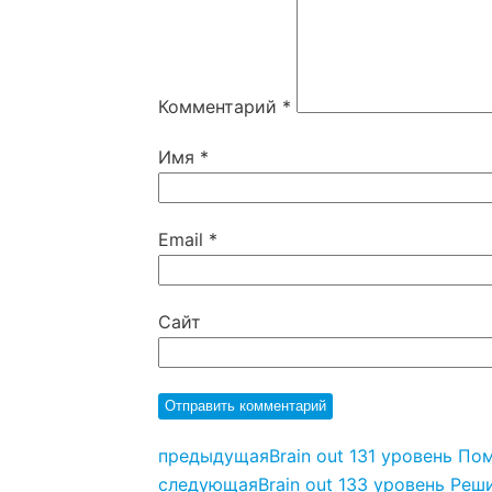
Комментарий
*
Имя
*
Email
*
Сайт
предыдущая
Brain out 131 уровень П
следующая
Brain out 133 уровень Реш