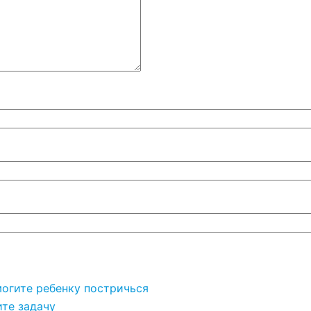
омогите ребенку постричься
ите задачу