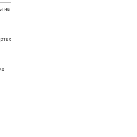
ы на
артах
же