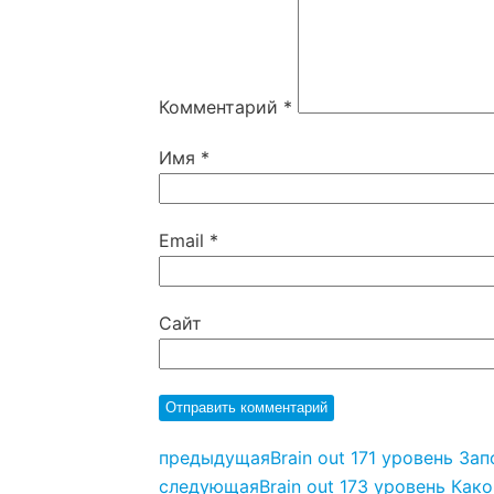
Комментарий
*
Имя
*
Email
*
Сайт
предыдущая
Brain out 171 уровень За
следующая
Brain out 173 уровень Ка