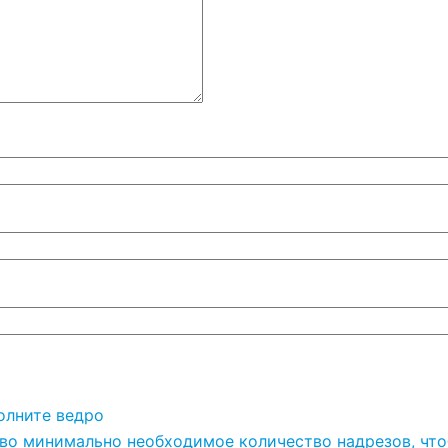
полните ведро
ково минимально необходимое количество надрезов, чт