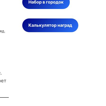
Набор в городок
Калькулятор наград
яд.
.
оет