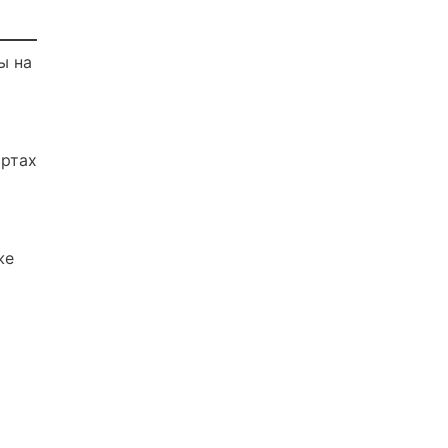
ы на
артах
же