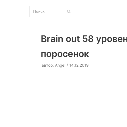
Перейти
к
содержимому
Brain out 58 уров
поросенок
автор:
Angel
14.12.2019