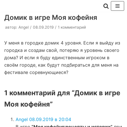
Перейти
Домик в игре Моя кофейня
к
автор:
Angel
08.09.2019
1 комментарий
содержимому
У меня в городке домик 4 уровня. Если я выйду из
городка и создам свой, потеряю я уровень своего
дома? И если я буду единственным игроком в
своём городе, как будут подбираться для меня на
фестивале соревнующиеся?
1 комментарий для “Домик в игре
Моя кофейня”
Angel
08.09.2019 в 20:04
В игре
“Моя кофейня:рецепты и истории”
при