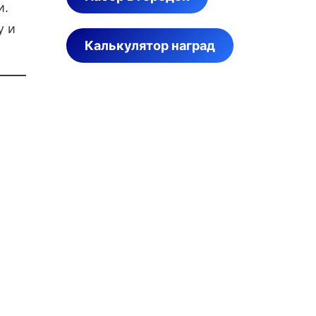
и.
у и
Калькулятор наград