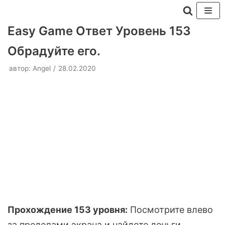
Перейти
Easy Game Ответ Уровень 153
к
Обрадуйте его.
содержимому
автор:
Angel
28.02.2020
Прохождение 153 уровня:
Посмотрите влево
за пределами экрана и найдете деньги.