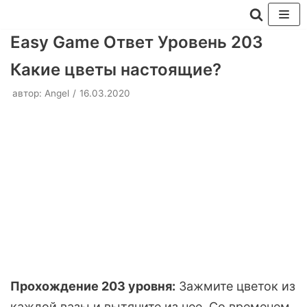
Перейти
Easy Game Ответ Уровень 203
к
Какие цветы настоящие?
содержимому
автор:
Angel
16.03.2020
Прохождение 203 уровня:
Зажмите цветок из
каждой вазы и вытяните из нее. Со временем