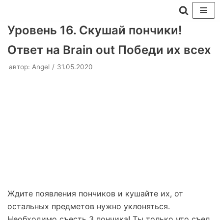
Перейти
Уровень 16. Скушай пончики!
к
Ответ на Brain out Победи их всех
содержимому
автор:
Angel
31.05.2020
Ждите появления пончиков и кушайте их, от
остальных предметов нужно уклоняться.
Необходимо съесть 3 пончика! Ты только что съел