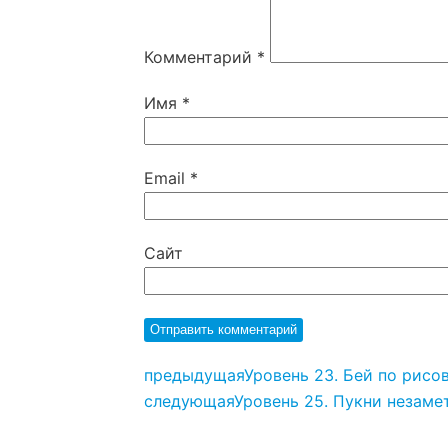
Комментарий
*
Имя
*
Email
*
Сайт
предыдущая
Уровень 23. Бей по рисов
следующая
Уровень 25. Пукни незамет