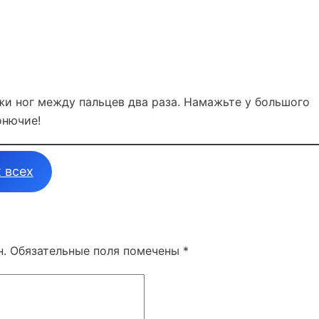
жи ног между пальцев два раза. Намажьте у большого
онючие!
х всех
н.
Обязательные поля помечены
*