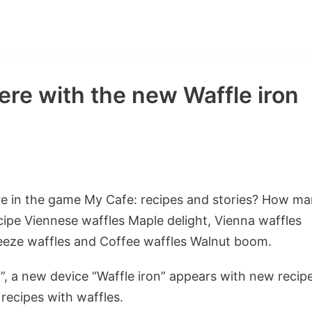
ere with the new Waffle iron
are in the game My Cafe: recipes and stories? How m
ecipe Viennese waffles Maple delight, Vienna waffles
eeze waffles and Coffee waffles Walnut boom.
, a new device “Waffle iron” appears with new recip
w recipes with waffles.